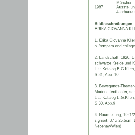
München
1987
Ausstellu
Jahrhunder
Bildbeschreibungen
ERIKA GIOVANNA KL
1. Erika Giovanna Klie
oil/tempera and collage
2. Landschaft, 1926. E
schwarze Kreide und Ko
Lit.: Katalog E.G.Klie
S.31, Abb. 10
3. Bewegungs-Theater-
Marionettentheater, sc
Lit.: Katalog E.G.Klie
S.30, Abb.9
4. Raumteilung, 1921/22
signiert, 37 x 25,5cm. L
Nebehay/Wien)