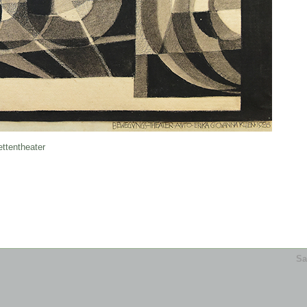
ttentheater
Sa