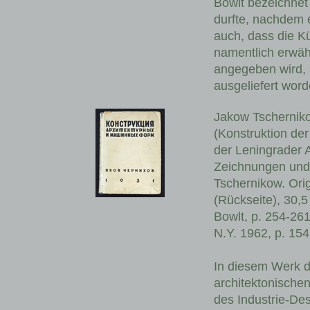
Bowlt bezeichnet
durfte, nachdem e
auch, dass die Kü
namentlich erwäh
angegeben wird, 
ausgeliefert word
Jakow Tscherniko
(Konstruktion der
der Leningrader A
Zeichnungen und 
Tschernikow. Ori
(Rückseite), 30,5
Bowlt, p. 254-261
N.Y. 1962, p. 154
In diesem Werk d
architektonischen
des Industrie-Des