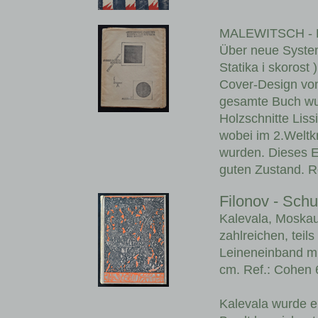
MALEWITSCH - 
Über neue Syste
Statika i skorost 
Cover-Design von 
gesamte Buch wur
Holzschnitte Liss
wobei im 2.Weltkr
wurden. Dieses E
guten Zustand. R
Filonov - Schu
Kalevala, Moskau
zahlreichen, teils
Leineneinband mit
cm. Ref.: Cohen 
Kalevala wurde 