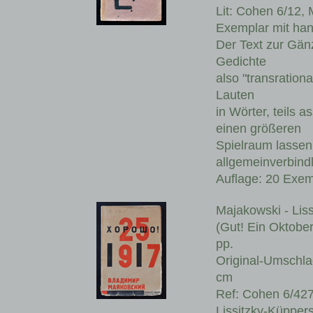
Lit: Cohen 6/12, 
Exemplar mit hand
Der Text zur Gänz
Gedichte
also "transratio
Lauten
in Wörter, teils
einen größeren
Spielraum lassen,
allgemeinverbind
Auflage: 20 Exem
Majakowski - L
(Gut! Ein Oktobe
pp.
Original-Umschlag
cm
Ref: Cohen 6/427;
Lissitzky-Küppers