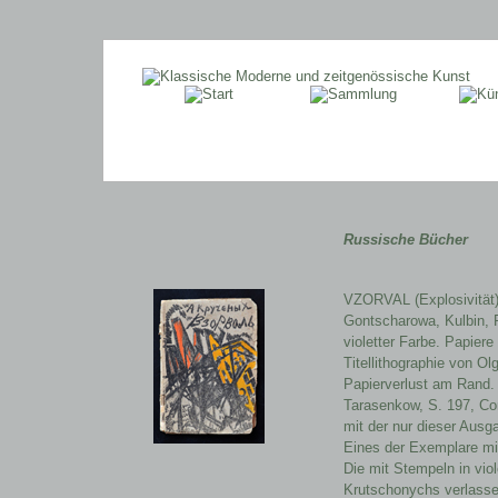
Russische Bücher
VZORVAL (Explosivität),
Gontscharowa, Kulbin, 
violetter Farbe. Papiere
Titellithographie von O
Papierverlust am Rand. 
Tarasenkow, S. 197, Co
mit der nur dieser Ausg
Eines der Exemplare mit 
Die mit Stempeln in vio
Krutschonychs verlasse