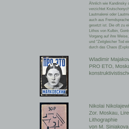
Ähnlich wie Kandinsky d
verzichtet Krutschonyc
Lautmalerei oder Lautmu
auch aus Fremdsprache
gesetzt ist. Die oft zu
Lithos von Kulbin, Gon
Vorgang auf ihre Weise
und "Zeitgleicher Tod 
durch das Chaos (Explos
Wladimir Majakow
PRO ETO, Moskau
konstruktivistis
Nikolai Nikolajew
Zor. Moskau, Lire
Lithographie
von M. Siniakova