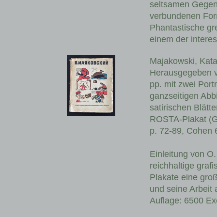
seltsamen Gegen
verbundenen Form
Phantastische gr
einem der interes
Majakowski, Kata
Herausgegeben vo
pp. mit zwei Port
ganzseitigen Abb
satirischen Blätt
ROSTA-Plakat (Ge
p. 72-89, Cohen 
Einleitung von O.
reichhaltige graf
Plakate eine gro
und seine Arbeit 
Auflage: 6500 Ex